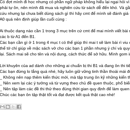
Có đợt mình đi học nhưng có phần ngữ pháp không hiểu lại ngại hỏi v
phải tự ôn, nên mình đã mua và nghiên cứu từ sách dễ đến khó. Và gần
cứu nhưng lại chưa biết dùng sách gì thì hãy cmt để mình sẽ đánh giá ch
A0 quá nên định giúp lần cuối cùng :
Ai thuộc dạng nào cần 1 trong 3 mục trên cứ cmt để mai mình viết bài 
các b từ A1 đến B1.
Các bạn cần gì ở 1 trong 4 mục t có thể giúp thì mai t sẽ làm bài rì viu
thể tớ chỉ giúp về mặc sách vở cho các bạn 1 phần nhưng ý chí và quy
lại. Sách mai sẽ cho tên và nội dung, cách thức để sở hữu. Mình gom 
Lời khuyên của ad dành cho những ai chuẩn bị thi B1 và đang ôn thi
t
Các bạn đừng lo lắng quá nhé, hãy luôn giữ vững tinh thần thoải mái để
_ Không nên nạp thêm kiến thức mới, mà tập trung ôn kỹ những kiến t
_ Nên xem lại các ý tưởng và từ vựng theo chủ đề quen thuộc, phổ biến
_ Nên tập làm các đề thi thử theo đúng thời gian quy định để làm quen 
Chúc các bạn ôn tập thật tốt và đạt được kết quả thật cao nhé!