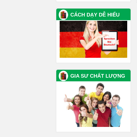
CÁCH DẠY DỄ HIỂU
GIA SƯ CHẤT LƯỢNG