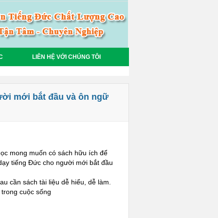
C
LIÊN HỆ VỚI CHÚNG TÔI
ười mới bắt đầu và ôn ngữ
i học mong muốn có sách hữu ích để
dạy tiếng Đức cho người mới bắt đầu
 cần sách tài liệu dễ hiểu, dễ làm.
 trong cuộc sống