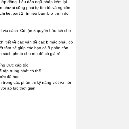
ì lớp đông. Lâu dần ngữ pháp kém lại
 như ai cũng phải tự tìm tòi và nghiên
i tiết part 2 :)nhiều bạn ib ở trình độ
rì viu sách. Có tận 5 quyển hữu ích cho
 chi tiết về các vấn đề các b mắc phải, có
ết tâm sẽ giúp các bạn có 9 phần còn
in sách photo cho mn để có giá rẻ
iếng Đức cấp tốc
 tập trung nhất có thể.
hức đã học.
 trong các phần thi kỹ năng viết và nói
với áp lực thời gian