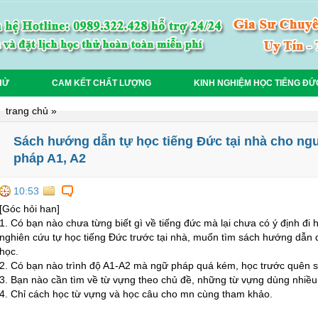
HỬ
CAM KẾT CHẤT LƯỢNG
KINH NGHIỆM HỌC TIẾNG ĐỨ
trang chủ
»
Sách hướng dẫn tự học tiếng Đức tại nhà cho ng
pháp A1, A2
10:53
[Góc hỏi han]
1. Có bạn nào chưa từng biết gì về tiếng đức mà lại chưa có ý định đ
nghiên cứu tự học tiếng Đức trước tại nhà, muốn tìm sách hướng dẫn
học
.
2. Có bạn nào trình độ A1-A2 mà ngữ pháp quá kém, học trước quên sau
3. Bạn nào cần tìm về từ vựng theo chủ đề, những từ vựng dùng nhiều
4. Chỉ cách học từ vựng và học câu cho mn cùng tham khảo.