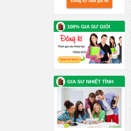
Đăng ký làm gia sư
100% GIA SƯ GIỎI
GIA SƯ NHIỆT TÌNH