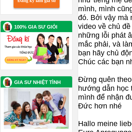
Đăng ký làm gia sư
mình, mình cũng
đó. Bởi vậy mà 
video về chủ đề
100% GIA SƯ GIỎI
những lỗi phát
mắc phải, và là
bạn hãy chủ độn
Chúc các bạn nh
Đừng quên theo
GIA SƯ NHIỆT TÌNH
hướng dẫn học
mình để nhận đư
Đức hơn nhé
Hallo meine lieb