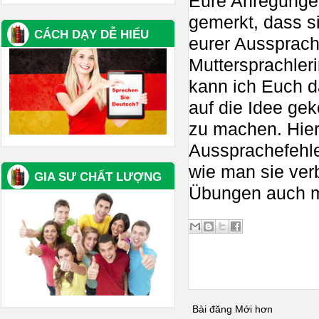
Eure Anregunge
gemerkt, dass s
CÁCH DẠY DỄ HIỂU
eurer Aussprach
Muttersprachler
kann ich Euch da
auf die Idee g
zu machen. Hier
Aussprachefehle
wie man sie ver
GIA SƯ CHẤT LƯỢNG
Übungen auch mi
Bài đăng Mới hơn