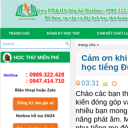
TRANG CHỦ
ĐĂNG KÝ HỌC THỬ
CAM KẾT CHẤT L
trang chủ
»
Cảm ơn khi
HỌC THỬ MIỄN PHÍ
học tiếng 
: 0989.322.428
Hotline
: 0947.414.710
03:31
Điện thoại hoặc Zalo
Chào các bạn th
kiến đóng góp v
Đăng ký tìm gia sư
nhiều bạn mong
Hotline hỗ trợ 24/24
năng phát âm. M
như tiếng mẹ đẻ