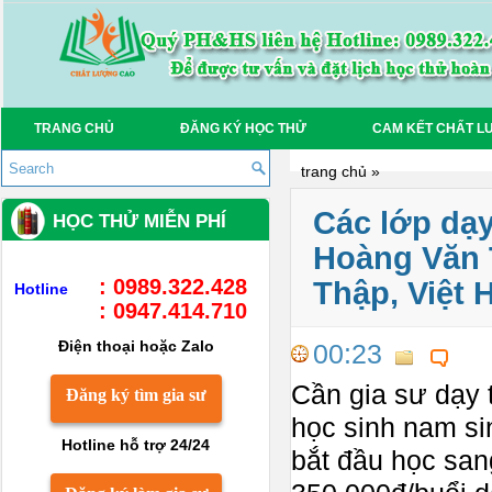
TRANG CHỦ
ĐĂNG KÝ HỌC THỬ
CAM KẾT CHẤT L
trang chủ
»
Các lớp dạy
HỌC THỬ MIỄN PHÍ
Hoàng Văn 
: 0989.322.428
Thập, Việt 
Hotline
: 0947.414.710
Điện thoại hoặc Zalo
00:23
Cần gia sư dạy 
Đăng ký tìm gia sư
học sinh nam si
Hotline hỗ trợ 24/24
bắt đầu học san