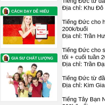
Tiếng Đức từ đầ
Địa chỉ: Khu Đô
CÁCH DẠY DỄ HIỂU
Tiếng Đức cho h
200k/buổi
Địa chỉ: Trần H
Tiếng Đức cho s
tối + cuối tuần 
GIA SƯ CHẤT LƯỢNG
Địa chỉ: Trần Đạ
Tiếng Đức từ đầu
Địa chỉ: Kim Gia
Tiếng Tây Bạn N