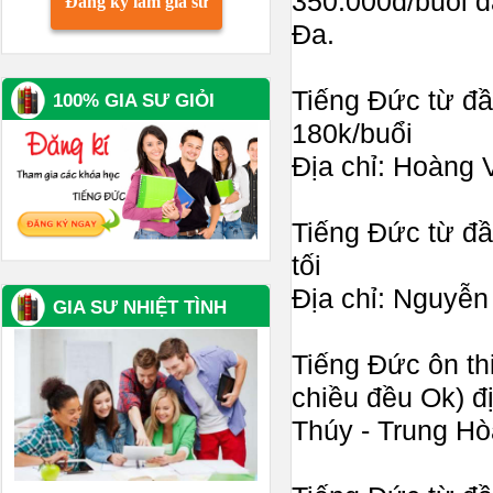
350.000đ/buổi d
Đăng ký làm gia sư
Đa.
Tiếng Đức từ đầ
100% GIA SƯ GIỎI
180k/buổi
Địa chỉ: Hoàng 
Tiếng Đức từ đầ
tối
Địa chỉ: Nguyễn
GIA SƯ NHIỆT TÌNH
Tiếng Đức ôn thi
chiều đều Ok) đ
Thúy - Trung Hò