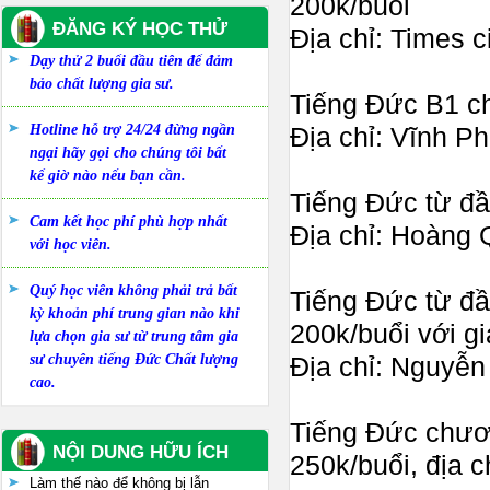
200k/buổi
ĐĂNG KÝ HỌC THỬ
Địa chỉ: Times c
Dạy thử 2 buổi đầu tiên để đảm
bảo chất lượng gia sư.
Tiếng Đức B1 ch
Hotline hỗ trợ 24/24 đừng ngần
Địa chỉ: Vĩnh P
ngại hãy gọi cho chúng tôi bất
kể giờ nào nếu bạn cần.
Tiếng Đức từ đầ
Cam kết học phí phù hợp nhất
Địa chỉ: Hoàng 
với học viên.
Quý học viên không phải trả bất
Tiếng Đức từ đầu
kỳ khoản phí trung gian nào khi
200k/buổi với gi
lựa chọn gia sư từ trung tâm gia
sư chuyên tiếng Đức Chất lượng
Địa chỉ: Nguyễ
cao.
Tiếng Đức chương
NỘI DUNG HỮU ÍCH
250k/buổi, địa 
Làm thế nào để không bị lẫn