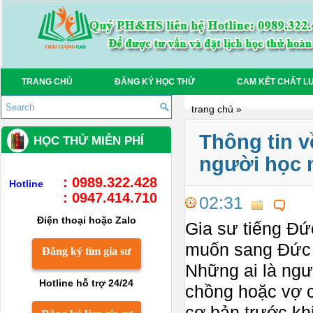
TRANG CHỦ
ĐĂNG KÝ HỌC THỬ
CAM KẾT CHẤT L
trang chủ
»
Thông tin v
HỌC THỬ MIỄN PHÍ
người học
: 0989.322.428
Hotline
: 0947.414.710
02:31
Điện thoại hoặc Zalo
Gia sư tiếng Đứ
muốn sang Đức đ
Đăng ký tìm gia sư
Những ai là ng
Hotline hỗ trợ 24/24
chồng hoặc vợ c
cơ bản trước khi