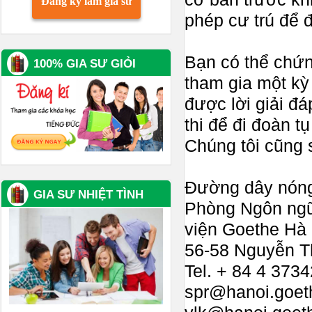
Đăng ký làm gia sư
phép cư trú để
Bạn có thể chứn
100% GIA SƯ GIỎI
tham gia một kỳ
được lời giải đ
thi để đi đoàn tụ
Chúng tôi cũng 
Đường dây nóng 
GIA SƯ NHIỆT TÌNH
Phòng Ngôn ng
viện Goethe Hà 
56-58 Nguyễn Th
Tel. + 84 4 373
spr@hanoi.goet