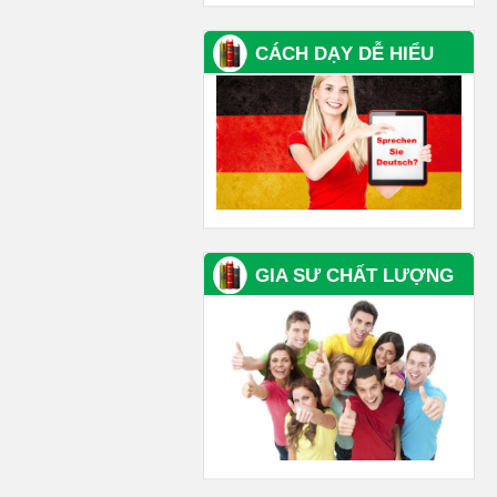
CÁCH DẠY DỄ HIỂU
GIA SƯ CHẤT LƯỢNG