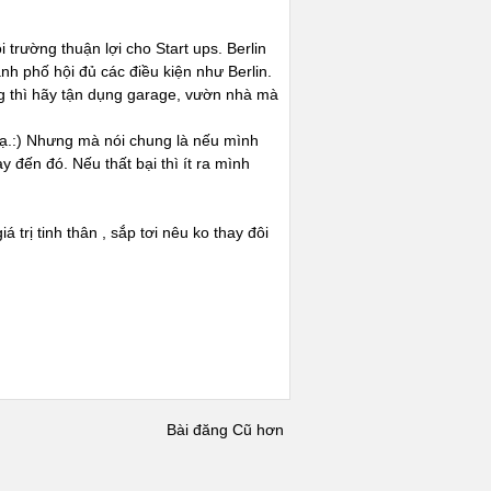
trường thuận lợi cho Start ups. Berlin
ành phố hội đủ các điều kiện như Berlin.
g thì hãy tận dụng garage, vườn nhà mà
h ạ.:) Nhưng mà nói chung là nếu mình
y đến đó. Nếu thất bại thì ít ra mình
́ trị tinh thân , sắp tơi nêu ko thay đôi
Bài đăng Cũ hơn