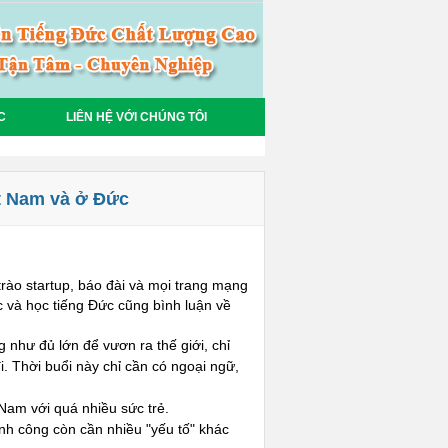
C
LIÊN HỆ VỚI CHÚNG TÔI
ệt Nam và ở Đức
trào startup, báo đài và mọi trang mạng
c và học tiếng Đức cũng bình luận về
 như đủ lớn để vươn ra thế giới, chỉ
. Thời buổi này chỉ cần có ngoại ngữ,
 Nam với quá nhiều sức trẻ.
nh công còn cần nhiều "yếu tố" khác