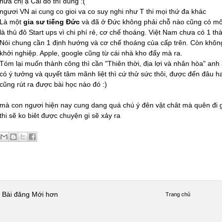
nữa chị ạ Cái đó thì đúng :(
ngươi VN ai cung co gioi va co suy nghi như T thi mọi thứ đa khác
Là một
gia sư tiếng Đức
và đã ở Đức không phải chỗ nào cũng có môi 
là thủ đô Start ups vì chi phí rẻ, cơ chế thoáng. Việt Nam chưa có 1 th
Nói chung cần 1 định hướng và cơ chế thoáng của cấp trên. Còn khôn
khởi nghiệp. Apple, google cũng từ cái nhà kho đấy mà ra.
Tóm lại muốn thành công thì cần "Thiên thời, địa lợi và nhân hòa" an
có ý tưởng và quyết tâm mãnh liệt thì cứ thử sức thôi, được đến đâu ha
cũng rút ra được bài học nào đó :)
mà con ngươi hiện nay cung dang quá chú ý đên vật chât mà quên đi gia
thi sẽ ko biêt được chuyện gi sẽ xảy ra
Bài đăng Mới hơn
Trang chủ