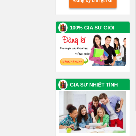
Đăng ký làm gia sư
100% GIA SƯ GIỎI
GIA SƯ NHIỆT TÌNH