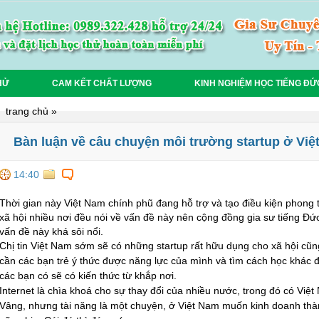
HỬ
CAM KẾT CHẤT LƯỢNG
KINH NGHIỆM HỌC TIẾNG ĐỨ
trang chủ
»
Bàn luận về câu chuyện môi trường startup ở Vi
14:40
Thời gian này Việt Nam chính phũ đang hỗ trợ và tạo điều kiện phong 
xã hội nhiều nơi đều nói về vấn đề này nên cộng đồng gia sư tiếng Đứ
vấn đề này khá sôi nổi.
Chị tin Việt Nam sớm sẽ có những startup rất hữu dụng cho xã hội cũng
cần các bạn trẻ ý thức được năng lực của mình và tìm cách học khác đi
các bạn có sẽ có kiến thức từ khắp nơi.
Internet là chìa khoá cho sự thay đổi của nhiều nước, trong đó có Việt
Vâng, nhưng tài năng là một chuyện, ở Việt Nam muốn kinh doanh thà