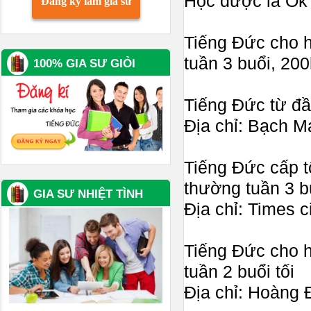
Học được là Ok 
Đăng ký làm gia sư
Tiếng Đức cho h
tuần 3 buổi, 200
100% GIA SƯ GIỎI
Tiếng Đức từ đầ
Địa chỉ: Bạch M
Tiếng Đức cấp t
thường tuần 3 bu
GIA SƯ NHIỆT TÌNH
Địa chỉ: Times c
Tiếng Đức cho h
tuần 2 buổi tối
Địa chỉ: Hoàng 