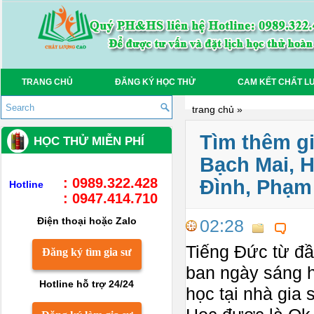
TRANG CHỦ
ĐĂNG KÝ HỌC THỬ
CAM KẾT CHẤT L
trang chủ
»
Tìm thêm g
HỌC THỬ MIỄN PHÍ
Bạch Mai, 
: 0989.322.428
Đình, Phạm
Hotline
: 0947.414.710
Điện thoại hoặc Zalo
02:28
Tiếng Đức từ đầ
Đăng ký tìm gia sư
ban ngày sáng h
Hotline hỗ trợ 24/24
học tại nhà gia