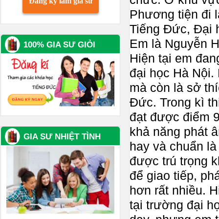
Đăng ký làm gia sư
Phương tiện đi 
Tiếng Đức, Đại 
Em là Nguyễn Hải
100% GIA SƯ GIỎI
Hiện tại em đan
đại học Hà Nội.
mà còn là sở thí
Đức. Trong kì th
đạt được điểm 9
khả năng phát â
GIA SƯ NHIỆT TÌNH
hay và chuẩn là
được trú trọng 
để giao tiếp, ph
hơn rất nhiều. H
tại trường đại 