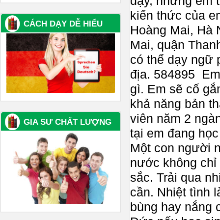
dạy, nhưng em t
kiến thức của e
CÁCH DẠY DỄ HIỂU
Hoàng Mai, Hà 
Mai, quận Thanh
có thể dạy ngữ 
địa. 584895 Em r
gì. Em sẽ cố gắ
khả năng bản thâ
viên năm 2 ngàn
GIA SƯ CHẤT LƯỢNG
tại em đang học 
Một con người n
nước không chỉ 
sắc. Trải qua n
cần. Nhiệt tình
bùng hay nắng c