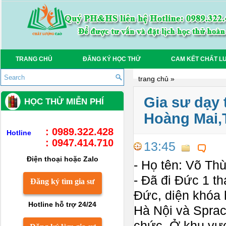
TRANG CHỦ
ĐĂNG KÝ HỌC THỬ
CAM KẾT CHẤT L
trang chủ
»
Gia sư dạy 
HỌC THỬ MIỄN PHÍ
Hoàng Mai,
: 0989.322.428
Hotline
: 0947.414.710
13:45
Điện thoại hoặc Zalo
- Họ tên: Võ Th
- Đã đi Đức 1 th
Đăng ký tìm gia sư
Đức, diện khóa
Hotline hỗ trợ 24/24
Hà Nội và Sprac
chức. Ở khu vự