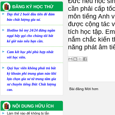
Đức nếu học sin
ĐĂNG KÝ HỌC THỬ
cần phải cấp tố
Dạy thử 2 buổi đầu tiên để đảm
môn tiếng Anh và
bảo chất lượng gia sư.
được cộng tác 
tích học tập. Em
Hotline hỗ trợ 24/24 đừng ngần
ngại hãy gọi cho chúng tôi bất
nắm chắc kiến t
kể giờ nào nếu bạn cần.
năng phát âm ti
Cam kết học phí phù hợp nhất
với học viên.
Quý học viên không phải trả bất
kỳ khoản phí trung gian nào khi
lựa chọn gia sư từ trung tâm gia
sư chuyên tiếng Đức Chất lượng
Bài đăng Mới hơn
cao.
NỘI DUNG HỮU ÍCH
Làm thế nào để không bị lẫn