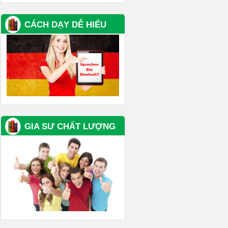
CÁCH DẠY DỄ HIỂU
GIA SƯ CHẤT LƯỢNG