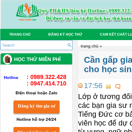
TRANG CHỦ
ĐĂNG KÝ HỌC THỬ
CAM KẾT CHẤT L
trang chủ
»
Cần gấp gia
HỌC THỬ MIỄN PHÍ
cho học sin
: 0989.322.428
Hotline
: 0947.414.710
17:56
Điện thoại hoặc Zalo
Lớp ở tương đối
các bạn gia sư 
Đăng ký tìm gia sư
Tiếng Đức cơ bả
Hotline hỗ trợ 24/24
viên học để dự đ
từ vựng, ngữ p