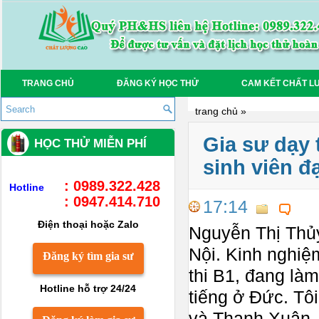
TRANG CHỦ
ĐĂNG KÝ HỌC THỬ
CAM KẾT CHẤT L
trang chủ
»
Gia sư dạy 
HỌC THỬ MIỄN PHÍ
sinh viên đ
: 0989.322.428
Hotline
: 0947.414.710
17:14
Điện thoại hoặc Zalo
Nguyễn Thị Thủy
Nội. Kinh nghiệ
Đăng ký tìm gia sư
thi B1, đang là
Hotline hỗ trợ 24/24
tiếng ở Đức. Tô
và Thanh Xuân. 