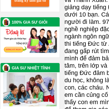
Đăng ký làm gia sư
giảng dạy tiếng
dưới 10 bạn. Các
người đi làm. 9
100% GIA SƯ GIỎI
nghề nghiệp đặc 
ngành ngôn ngữ 
thi tiếng Đức t
đang gấp rút tì
mình để đảm bảo
tâm, trên lớp và
GIA SƯ NHIỆT TÌNH
tiếng Đức đảm b
du học, không l
con, các cháu. N
em cần củng cố 
thấy con em mìn