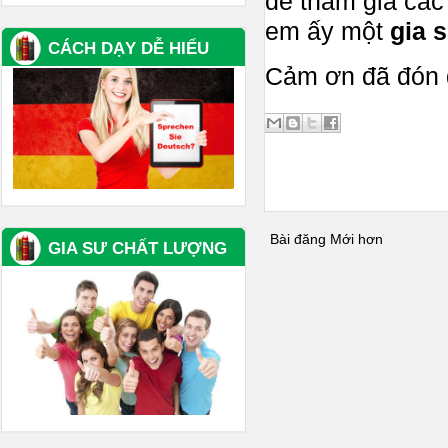
để tham gia các 
em ấy một
gia 
CÁCH DẠY DỄ HIỂU
Cảm ơn đã đón 
Bài đăng Mới hơn
GIA SƯ CHẤT LƯỢNG