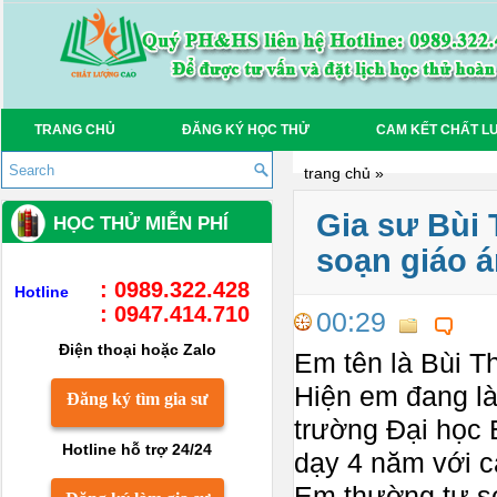
TRANG CHỦ
ĐĂNG KÝ HỌC THỬ
CAM KẾT CHẤT L
trang chủ
»
Gia sư Bùi 
HỌC THỬ MIỄN PHÍ
soạn giáo á
: 0989.322.428
Hotline
: 0947.414.710
00:29
Điện thoại hoặc Zalo
Em tên là Bùi T
Hiện em đang là
Đăng ký tìm gia sư
trường Đại học 
Hotline hỗ trợ 24/24
dạy 4 năm với 
Em thường tự so