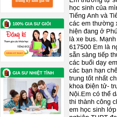
Đăng ký làm gia sư
học sinh của mì
Tiếng Anh và T
các em thường 
100% GIA SƯ GIỎI
hiện đang ở Phú
là xe bus. Mạnh 
617500 Em là ng
sẵn sàng tiếp t
các buổi dạy em
các bạn hạn chế
GIA SƯ NHIỆT TÌNH
trung tốt nhất c
khoa Điện tử- t
Nội.Em có thể d
thi thành công 
em học sinh lớp