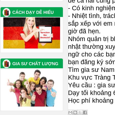
để cả hai cùng 
- Có kinh nghiệ
CÁCH DẠY DỄ HIỂU
- Nhiệt tình, tr
sắp xếp với em 
giờ đã hẹn.
Nhóm quản trị 
nhật thường xuy
ngữ cho các bạ
bạn đăng ký sớ
GIA SƯ CHẤT LƯỢNG
Tìm gia sư Nam 
Khu vực Tràng 
Yêu cầu : gia sư
Dạy tối khoảng 
Học phí khoảng 1