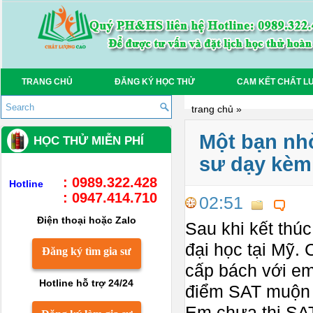
TRANG CHỦ
ĐĂNG KÝ HỌC THỬ
CAM KẾT CHẤT L
trang chủ
»
Một bạn nhờ
HỌC THỬ MIỄN PHÍ
sư dạy kèm
: 0989.322.428
Hotline
: 0947.414.710
02:51
Điện thoại hoặc Zalo
Sau khi kết thú
đại học tại Mỹ. 
Đăng ký tìm gia sư
cấp bách với em
Hotline hỗ trợ 24/24
điểm SAT muộn n
Em chưa thi SAT 