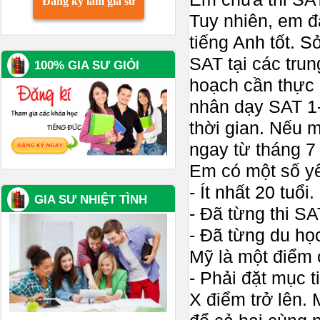
Đăng ký làm gia sư
Tuy nhiên, em đ
tiếng Anh tốt. 
SAT tại các trun
100% GIA SƯ GIỎI
hoạch cần thực 
nhân dạy SAT 1-
thời gian. Nếu 
ngay từ tháng 7 
Em có một số yê
- Ít nhất 20 tuổi
GIA SƯ NHIỆT TÌNH
- Đã từng thi SA
- Đã từng du họ
Mỹ là một điểm 
- Phải đặt mục 
X điểm trở lên.