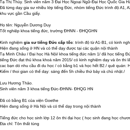
Tạ Thị Thùy. Sinh viên năm 3 Đại Học Ngoại Ngữ-Đại Học Quốc Gia H
Đã từng dạy gia sư nhiều lớp tiếng Đức, nhóm tiếng Đức trình độ A1, 
khu vực gần Cầu giấy.
Họ tên: Nguyễn Dương Duy
Tốt nghiệp khoa tiếng đức, trường ĐHNN - ĐHQGHN
Kinh nghiệm
gia sư tiếng Đức cấp tốc
: trình độ từ A1-B1, có kinh n
Hiện đang sống ở HN và có thể dạy được tại các quận nội thành
Tạ Minh Châu / Đại học Hà Nội/ khoa tiếng đức năm 1/ đã học tiếng Đứ
tiếng Đức đạt thủ khoa khoá năm 2015/ có kinh nghiệm dạy và ôn thi l
cac bạn dó nhu cầu đi du học / có bằng b1 và học hết B2./ quê quán: H
Kiếm / thoi gian có thể dạy: sáng đến 5h chiều thứ bảy và chủ nhật./
Lưu Hương Thảo.
Sinh viên năm 3 khoa tiếng Đức-ĐHNN- ĐHQG HN
Đã có bằng B1 của viện Goethe
Hiện đang sống ở Hà Nội và có thể dạy trong nội thành
Tiếng đức cho học sinh lớp 12 ôn thi đại học ( học sinh đang học chươn
Địa chỉ: Tôn thất tùng