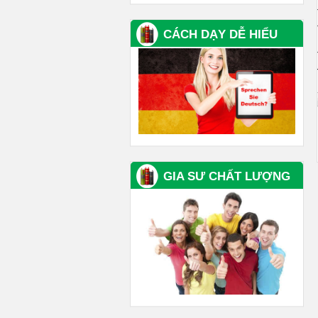
CÁCH DẠY DỄ HIỂU
GIA SƯ CHẤT LƯỢNG