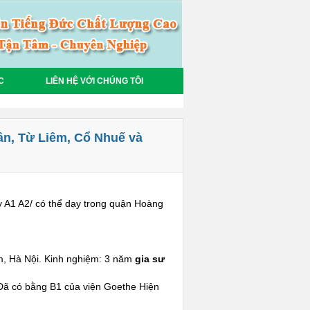
C
LIÊN HỆ VỚI CHÚNG TÔI
ân, Từ Liêm, Cổ Nhuế và
 A1 A2/ có thể dạy trong quận Hoàng
iêm, Hà Nội. Kinh nghiệm: 3 năm
gia sư
ã có bằng B1 của viện Goethe Hiện