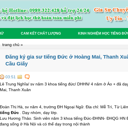
HỬ
CAM KẾT CHẤT LƯỢNG
KINH NGHIỆM HỌC TIẾNG ĐỨ
trang chủ
»
Đăng ký gia sư tiếng Đức ở Hoàng Mai, Thanh Xu
Cầu Giấy
03:51
Lê Trung Nghĩa/ sv năm 3 khoa tiếng đức/ DHHN/ 4 năm ở Áo + đã dạy
Mai, Thanh Xuân
Đoàn Thị Hà, sv năm 4, trường ĐH Ngoại Ngữ. Địa chỉ: Mễ Trì, Từ L
tiếng Đức
. Dạy nhóm, dạy lớp.
Lưu Hương Thảo. Sinh viên năm 3 khoa tiếng Đức-ĐHNN- ĐHQG HN Đ
đang sống ở Hà Nội và có thể dạy trong nội thành