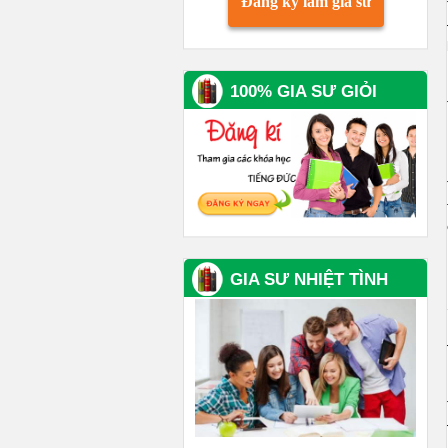
Đăng ký làm gia sư
100% GIA SƯ GIỎI
GIA SƯ NHIỆT TÌNH