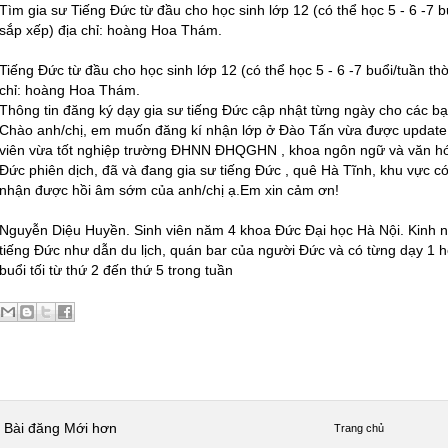
Tìm gia sư Tiếng Đức từ đầu cho học sinh lớp 12 (có thể học 5 - 6 -7 bu
sắp xếp) địa chỉ: hoàng Hoa Thám.
Tiếng Đức từ đầu cho học sinh lớp 12 (có thể học 5 - 6 -7 buổi/tuần thời
chỉ: hoàng Hoa Thám.
Thông tin đăng ký dạy gia sư tiếng Đức cập nhật từng ngày cho các bạ
Chào anh/chị, em muốn đăng kí nhận lớp ở Đào Tấn vừa được update ạ.
viên vừa tốt nghiệp trường ĐHNN ĐHQGHN , khoa ngôn ngữ và văn hó
Đức phiên dịch, đã và đang gia sư tiếng Đức , quê Hà Tĩnh, khu vực 
nhận được hồi âm sớm của anh/chị ạ.Em xin cảm ơn!
Nguyễn Diệu Huyền. Sinh viên năm 4 khoa Đức Đại học Hà Nội. Kinh ng
tiếng Đức như dẫn du lịch, quán bar của người Đức và có từng dạy 1 họ
buổi tối từ thứ 2 đến thứ 5 trong tuần
Bài đăng Mới hơn
Trang chủ