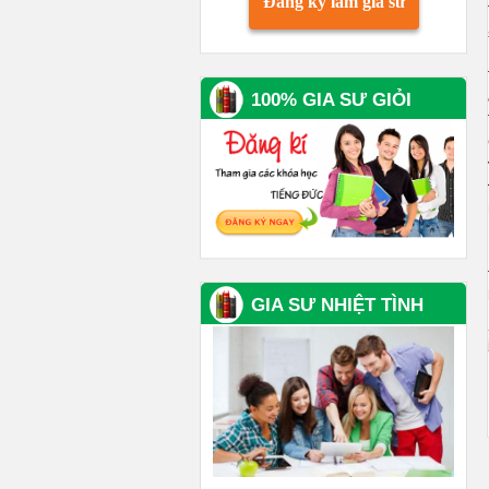
Đăng ký làm gia sư
100% GIA SƯ GIỎI
GIA SƯ NHIỆT TÌNH