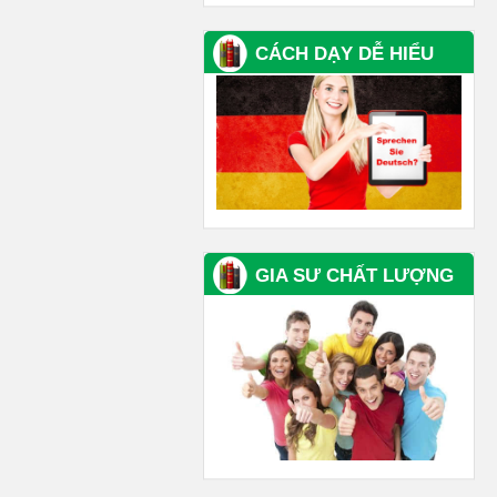
CÁCH DẠY DỄ HIỂU
GIA SƯ CHẤT LƯỢNG