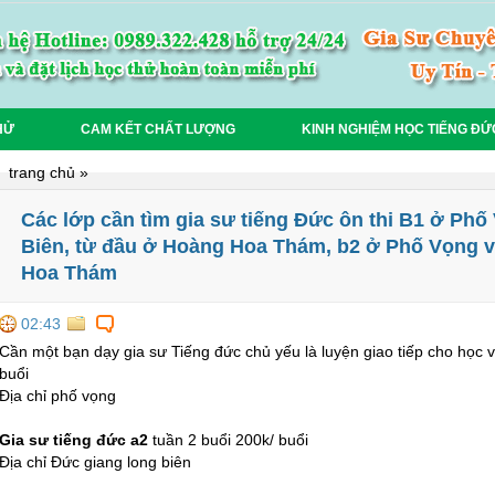
HỬ
CAM KẾT CHẤT LƯỢNG
KINH NGHIỆM HỌC TIẾNG ĐỨ
trang chủ
»
Các lớp cần tìm gia sư tiếng Đức ôn thi B1 ở Ph
Biên, từ đầu ở Hoàng Hoa Thám, b2 ở Phố Vọng v
Hoa Thám
02:43
Cần một bạn dạy gia sư Tiếng đức chủ yếu là luyện giao tiếp cho học v
buổi
Địa chỉ phố vọng
Gia sư tiếng đức a2
tuần 2 buổi 200k/ buổi
Địa chỉ Đức giang long biên