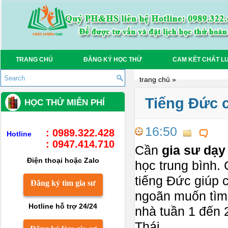
TRANG CHỦ
ĐĂNG KÝ HỌC THỬ
CAM KẾT CHẤT L
trang chủ
»
Tiếng Đức 
HỌC THỬ MIỄN PHÍ
16:50
: 0989.322.428
Hotline
: 0947.414.710
Cần
gia sư dạy
Điện thoại hoặc Zalo
học trung bình.
tiếng Đức giúp 
Đăng ký tìm gia sư
ngoãn muốn tìm 
Hotline hỗ trợ 24/24
nhà tuần 1 đến 
Thái.