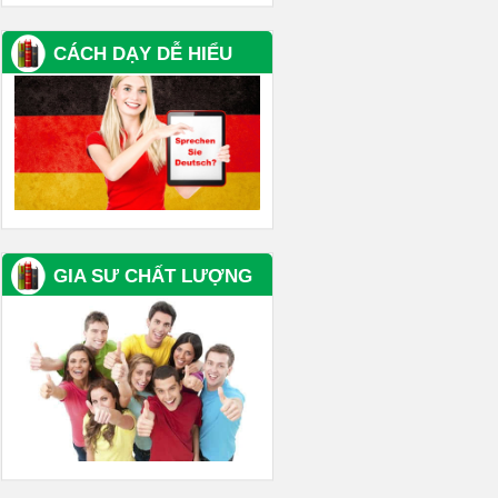
CÁCH DẠY DỄ HIỂU
GIA SƯ CHẤT LƯỢNG