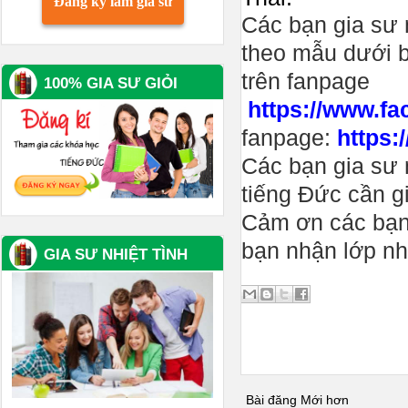
Đăng ký làm gia sư
Các bạn gia sư 
theo mẫu dưới b
trên fanpage
100% GIA SƯ GIỎI
https://www.f
fanpage:
https:
Các bạn gia sư 
tiếng Đức cần g
Cảm ơn các bạn 
bạn nhận lớp nh
GIA SƯ NHIỆT TÌNH
Bài đăng Mới hơn