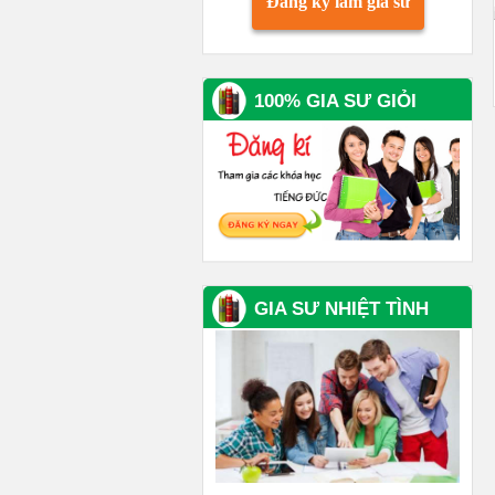
Đăng ký làm gia sư
100% GIA SƯ GIỎI
GIA SƯ NHIỆT TÌNH