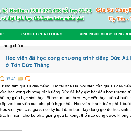
HỬ
CAM KẾT CHẤT LƯỢNG
KINH NGHIỆM HỌC TIẾNG ĐỨ
trang chủ
»
Học viên đã học xong chương trình tiếng Đức A1 
ở Tôn Đức Thắng
03:41
Trung tâm gia sư dạy tiếng Đức tại nhà Hà Nội hiện cần gia sư dạy tiế
vừa học xong chương trình tiếng Đức A1 bây giờ bắt đầu học trương trì
hỗ trợ giúp học sinh học tốt hơn nhanh hơn. Học viên học tuần 4 buổi c
xếp với học viên sao cho phù hợp nhất. Học viên thanh toán phí 1 buổi h
Học viên yêu cầu gia sư có kỷ luật đảm bảo dạy đúng giờ để học sinh 
trách nhiệm chứ ko phải giảng qua là xong, thế nào cũng được không có