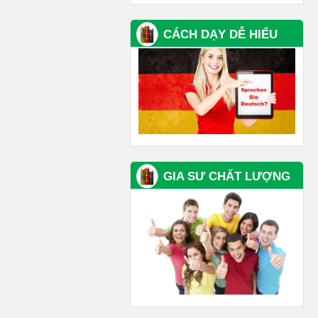
CÁCH DẠY DỄ HIỂU
GIA SƯ CHẤT LƯỢNG